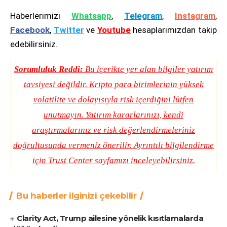
Haberlerimizi
Whatsapp
,
Telegram
,
Instagram
,
Facebook
,
Twitter
ve
Youtube
hesaplarımızdan takip
edebilirsiniz.
Sorumluluk Reddi:
Bu içerikte yer alan bilgiler yatırım
tavsiyesi değildir. Kripto para birimlerinin yüksek
volatilite ve dolayısıyla risk içerdiğini lütfen
unutmayın. Yatırım kararlarınızı, kendi
araştırmalarınız ve risk değerlendirmeleriniz
doğrultusunda vermeniz önerilir. Ayrıntılı bilgilendirme
için
Trust Center
sayfamızı inceleyebilirsiniz.
Bu haberler ilginizi çekebilir
Clarity Act, Trump ailesine yönelik kısıtlamalarda