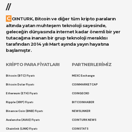
//
COINTURK, Bitcoin ve diğer tüm kripto paraların
altında yatan muhteşem teknoloji sayesinde,
geleceğin dünyasında internet kadar önemli bir yer
tutacağına inanan bir grup teknoloji meraklısı
tarafından 2014 yılı Mart ayında yayın hayatına
başlamıştır.
KRİPTO PARA FİYATLARI
PARTNERLERİMİZ
Bitcoin (BTC) Fiyatı
MEXC Exchange
Bitcoin Dolar Fiyatı
COINMARKETCAP
Ethereum (ETH) Fiyatı
COINGECKO
Ripple (XRP) Fiyatı
BITCOINHABER
Binance Coin (BNB) Fiyatı
NEWSLINKER
Avalanche (AVAX) Fiyatı
COINTURK NEWS
Chainlink (LINK) Fiyatı
COINSTATS