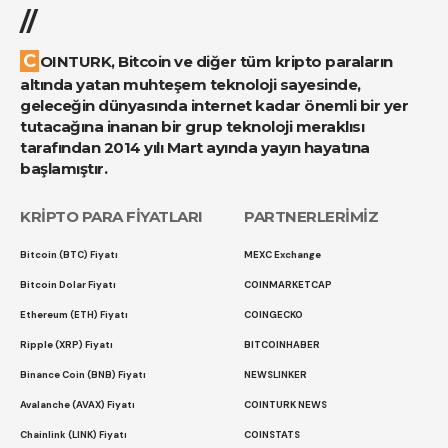
//
COINTURK, Bitcoin ve diğer tüm kripto paraların
altında yatan muhteşem teknoloji sayesinde,
geleceğin dünyasında internet kadar önemli bir yer
tutacağına inanan bir grup teknoloji meraklısı
tarafından 2014 yılı Mart ayında yayın hayatına
başlamıştır.
KRİPTO PARA FİYATLARI
PARTNERLERİMİZ
Bitcoin (BTC) Fiyatı
MEXC Exchange
Bitcoin Dolar Fiyatı
COINMARKETCAP
Ethereum (ETH) Fiyatı
COINGECKO
Ripple (XRP) Fiyatı
BITCOINHABER
Binance Coin (BNB) Fiyatı
NEWSLINKER
Avalanche (AVAX) Fiyatı
COINTURK NEWS
Chainlink (LINK) Fiyatı
COINSTATS