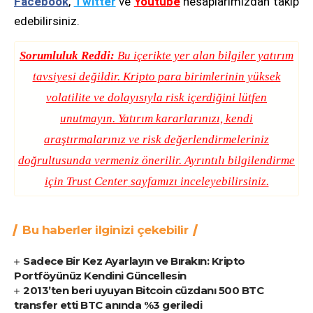
Facebook
,
Twitter
ve
Youtube
hesaplarımızdan takip
edebilirsiniz.
Sorumluluk Reddi:
Bu içerikte yer alan bilgiler yatırım
tavsiyesi değildir. Kripto para birimlerinin yüksek
volatilite ve dolayısıyla risk içerdiğini lütfen
unutmayın. Yatırım kararlarınızı, kendi
araştırmalarınız ve risk değerlendirmeleriniz
doğrultusunda vermeniz önerilir. Ayrıntılı bilgilendirme
için
Trust Center
sayfamızı inceleyebilirsiniz.
Bu haberler ilginizi çekebilir
Sadece Bir Kez Ayarlayın ve Bırakın: Kripto
Portföyünüz Kendini Güncellesin
2013’ten beri uyuyan Bitcoin cüzdanı 500 BTC
transfer etti BTC anında %3 geriledi