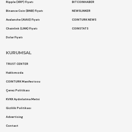
Ripple (XRP) Fiyatı
BITCOINHABER
Binance Coin (BNB) Fiyatı
NEWSLINKER
Avalanche (AVAX) Fiyatı
COINTURK NEWS
Chainlink (LINK) Fiyatı
COINSTATS
Dolar Fiyatı
KURUMSAL
TRUST CENTER
Hakkımızda
COINTURK Manifestosu
Çerez Politikası
KVKK Aydınlatma Metni
Gizlilik Politikası
Advertising
Contact