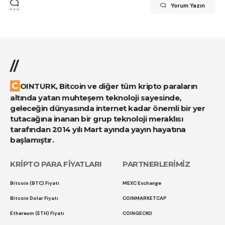
Yorum Yazın
//
COINTURK, Bitcoin ve diğer tüm kripto paraların
altında yatan muhteşem teknoloji sayesinde,
geleceğin dünyasında internet kadar önemli bir yer
tutacağına inanan bir grup teknoloji meraklısı
tarafından 2014 yılı Mart ayında yayın hayatına
başlamıştır.
KRİPTO PARA FİYATLARI
PARTNERLERİMİZ
Bitcoin (BTC) Fiyatı
MEXC Exchange
Bitcoin Dolar Fiyatı
COINMARKETCAP
Ethereum (ETH) Fiyatı
COINGECKO