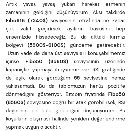
Artık yavaş yavaş yukarı hareket etmenin
zamanının geldiğini düşünüyorum. Aksi takdirde
Fibo618 (7340$)
seviyesinin etrafında ne kadar
çok vakit geçirirsek ayıların baskısını hep
ensemizde hissedeceğiz. Bu da alttaki kırmızı
bölgeyi
(5900$-6100$)
gündeme getirecektir.
Uzun vade de daha üst seviyeleri konuşabilmemiz
içinse
Fibo50 (8560$)
seviyesinin üzerinde
kapanışlar yapmaya ihtiyacımız var. RSI grafiğinde
de eşik olarak gördüğüm
55
seviyesine henüz
yaklaşamadı. Bu da tablomuzun henüz pozitife
dönmediğini gösteriyor.
Bitcoin fiyatı
nda
Fibo50
(8560$)
seviyesine doğru bir atak görebilirsek, RSI
değerinin de 55’e geleceğini düşünüyorum. Bu
koşulların oluşması halinde yeniden değerlendirme
yapmak uygun olacaktır.