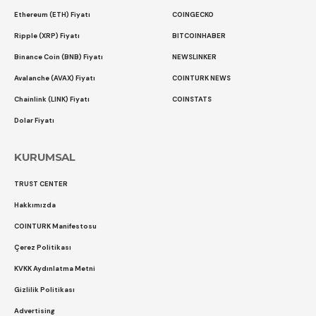
Ethereum (ETH) Fiyatı
COINGECKO
Ripple (XRP) Fiyatı
BITCOINHABER
Binance Coin (BNB) Fiyatı
NEWSLINKER
Avalanche (AVAX) Fiyatı
COINTURK NEWS
Chainlink (LINK) Fiyatı
COINSTATS
Dolar Fiyatı
KURUMSAL
TRUST CENTER
Hakkımızda
COINTURK Manifestosu
Çerez Politikası
KVKK Aydınlatma Metni
Gizlilik Politikası
Advertising