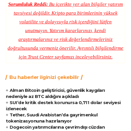
Sorumluluk Reddi:
Bu içerikte yer alan bilgiler yatırım
tavsiyesi değildir. Kripto para birimlerinin yüksek
volatilite ve dolayısıyla risk içerdiğini lütfen
unutmayın. Yatırım kararlarınızı, kendi
araştırmalarınız ve risk değerlendirmeleriniz
doğrultusunda vermeniz önerilir. Ayrıntılı bilgilendirme
için
Trust Center
sayfamızı inceleyebilirsiniz.
Bu haberler ilginizi çekebilir
Alman Bitcoin geliştiricisi, güvenlik kaygıları
nedeniyle az BTC aldığını açıkladı
SUI’de kritik destek korunursa 0,711 dolar seviyesi
izlenecek
Tether, Suudi Arabistan’da gayrimenkul
tokenizasyonuna hazırlanıyor
Dogecoin yatırımcılarına çevrimdışı cüzdan