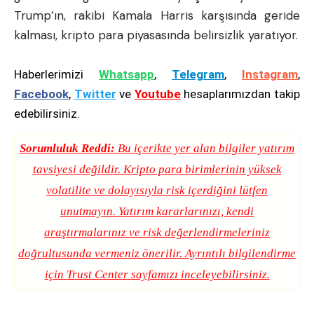
Trump’ın, rakibi Kamala Harris karşısında geride
kalması, kripto para piyasasında belirsizlik yaratıyor.
Haberlerimizi
Whatsapp
,
Telegram
,
Instagram
,
Facebook
,
Twitter
ve
Youtube
hesaplarımızdan takip
edebilirsiniz.
Sorumluluk Reddi:
Bu içerikte yer alan bilgiler yatırım
tavsiyesi değildir. Kripto para birimlerinin yüksek
volatilite ve dolayısıyla risk içerdiğini lütfen
unutmayın. Yatırım kararlarınızı, kendi
araştırmalarınız ve risk değerlendirmeleriniz
doğrultusunda vermeniz önerilir. Ayrıntılı bilgilendirme
için
Trust Center
sayfamızı inceleyebilirsiniz.