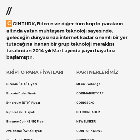
//
COINTURK, Bitcoin ve diğer tüm kripto paraların
altında yatan muhteşem teknoloji sayesinde,
geleceğin dünyasında internet kadar önemli bir yer
tutacağına inanan bir grup teknoloji meraklısı
tarafından 2014 yılı Mart ayında yayın hayatına
başlamıştır.
KRİPTO PARA FİYATLARI
PARTNERLERİMİZ
Bitcoin (BTC) Fiyatı
MEXC Exchange
Bitcoin Dolar Fiyatı
COINMARKETCAP
Ethereum (ETH) Fiyatı
COINGECKO
Ripple (XRP) Fiyatı
BITCOINHABER
Binance Coin (BNB) Fiyatı
NEWSLINKER
Avalanche (AVAX) Fiyatı
COINTURK NEWS