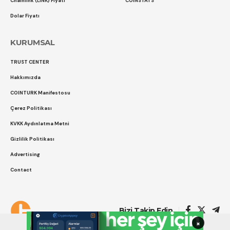
Chainlink (LINK) Fiyatı
COINSTATS
Dolar Fiyatı
KURUMSAL
TRUST CENTER
Hakkımızda
COINTURK Manifestosu
Çerez Politikası
KVKK Aydınlatma Metni
Gizlilik Politikası
Advertising
Contact
Çerez Politikası
Gizlilik Politikası
Bizi Takip Edin
×