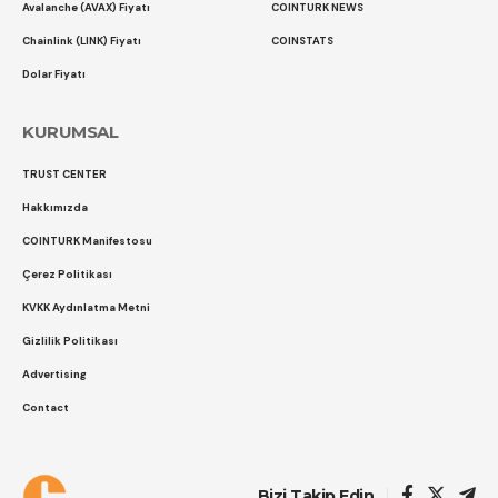
Avalanche (AVAX) Fiyatı
COINTURK NEWS
Chainlink (LINK) Fiyatı
COINSTATS
Dolar Fiyatı
KURUMSAL
TRUST CENTER
Hakkımızda
COINTURK Manifestosu
Çerez Politikası
KVKK Aydınlatma Metni
Gizlilik Politikası
Advertising
Contact
Çerez Politikası
Gizlilik Politikası
Bizi Takip Edin