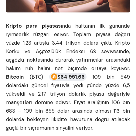
Kripto para piyasası
nda haftanın ilk gününde
iyimserlik rüzgarı esiyor. Toplam piyasa değeri
yüzde 1,23 artışla 3.44 trilyon dolara çıktı. Kripto
Korku ve Açgözlülük Endeksi 69 seviyesinde,
açgözlü noktasında durarak yatırımcılar arasındaki
hakim ruh halini net biçimde ortaya koyuyor.
Bitcoin
(BTC)
$
64,951.66
109 bin 549
dolardaki güncel fiyatıyla yedi günde yüzde 6,5
yükseldi ve 2.17 trilyon dolarlık piyasa değeriyle
manşetleri domine ediyor. Fiyat aralığının 106 bin
683 – 109 bin 855 dolar arasında olması 113 bin
dolarda bekleyen likidite havuzuna doğru atılacak
güçlü bir sıçramanın sinyalini veriyor.