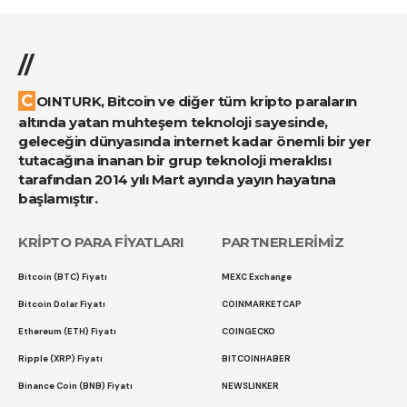
//
COINTURK, Bitcoin ve diğer tüm kripto paraların
altında yatan muhteşem teknoloji sayesinde,
geleceğin dünyasında internet kadar önemli bir yer
tutacağına inanan bir grup teknoloji meraklısı
tarafından 2014 yılı Mart ayında yayın hayatına
başlamıştır.
KRİPTO PARA FİYATLARI
PARTNERLERİMİZ
Bitcoin (BTC) Fiyatı
MEXC Exchange
Bitcoin Dolar Fiyatı
COINMARKETCAP
Ethereum (ETH) Fiyatı
COINGECKO
Ripple (XRP) Fiyatı
BITCOINHABER
Binance Coin (BNB) Fiyatı
NEWSLINKER