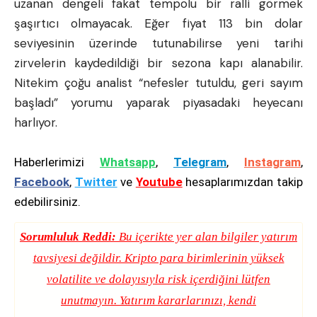
uzanan dengeli fakat tempolu bir ralli görmek
şaşırtıcı olmayacak. Eğer fiyat 113 bin dolar
seviyesinin üzerinde tutunabilirse yeni tarihi
zirvelerin kaydedildiği bir sezona kapı alanabilir.
Nitekim çoğu analist “nefesler tutuldu, geri sayım
başladı” yorumu yaparak piyasadaki heyecanı
harlıyor.
Haberlerimizi
Whatsapp
,
Telegram
,
Instagram
,
Facebook
,
Twitter
ve
Youtube
hesaplarımızdan takip
edebilirsiniz.
Sorumluluk Reddi:
Bu içerikte yer alan bilgiler yatırım
tavsiyesi değildir. Kripto para birimlerinin yüksek
volatilite ve dolayısıyla risk içerdiğini lütfen
unutmayın. Yatırım kararlarınızı, kendi