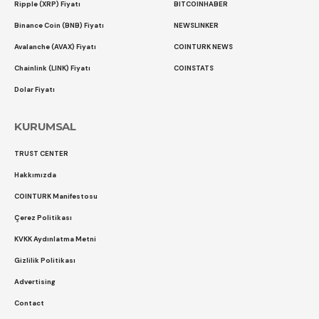
Ripple (XRP) Fiyatı
BITCOINHABER
Binance Coin (BNB) Fiyatı
NEWSLINKER
Avalanche (AVAX) Fiyatı
COINTURK NEWS
Chainlink (LINK) Fiyatı
COINSTATS
Dolar Fiyatı
KURUMSAL
TRUST CENTER
Hakkımızda
COINTURK Manifestosu
Çerez Politikası
KVKK Aydınlatma Metni
Gizlilik Politikası
Advertising
Contact