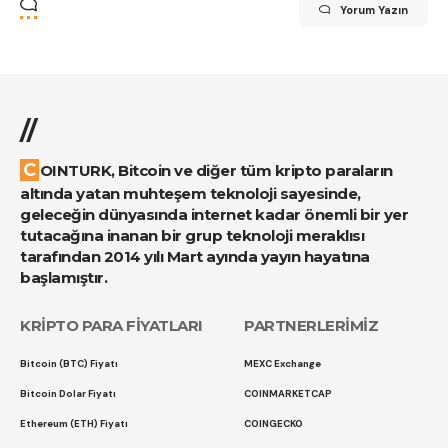
Yorum Yazın
//
COINTURK, Bitcoin ve diğer tüm kripto paraların
altında yatan muhteşem teknoloji sayesinde,
geleceğin dünyasında internet kadar önemli bir yer
tutacağına inanan bir grup teknoloji meraklısı
tarafından 2014 yılı Mart ayında yayın hayatına
başlamıştır.
KRİPTO PARA FİYATLARI
PARTNERLERİMİZ
Bitcoin (BTC) Fiyatı
MEXC Exchange
Bitcoin Dolar Fiyatı
COINMARKETCAP
Ethereum (ETH) Fiyatı
COINGECKO