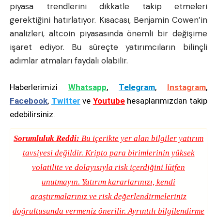
piyasa trendlerini dikkatle takip etmeleri
gerektiğini hatırlatıyor. Kısacası, Benjamin Cowen’in
analizleri, altcoin piyasasında önemli bir değişime
işaret ediyor. Bu süreçte yatırımcıların bilinçli
adımlar atmaları faydalı olabilir.
Haberlerimizi
Whatsapp
,
Telegram
,
Instagram
,
Facebook
,
Twitter
ve
Youtube
hesaplarımızdan takip
edebilirsiniz.
Sorumluluk Reddi:
Bu içerikte yer alan bilgiler yatırım
tavsiyesi değildir. Kripto para birimlerinin yüksek
volatilite ve dolayısıyla risk içerdiğini lütfen
unutmayın. Yatırım kararlarınızı, kendi
araştırmalarınız ve risk değerlendirmeleriniz
doğrultusunda vermeniz önerilir. Ayrıntılı bilgilendirme