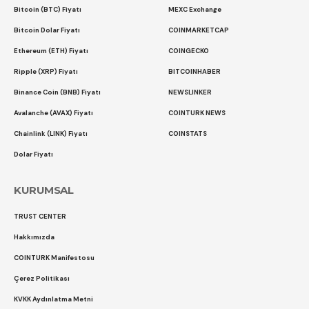
Bitcoin (BTC) Fiyatı
MEXC Exchange
Bitcoin Dolar Fiyatı
COINMARKETCAP
Ethereum (ETH) Fiyatı
COINGECKO
Ripple (XRP) Fiyatı
BITCOINHABER
Binance Coin (BNB) Fiyatı
NEWSLINKER
Avalanche (AVAX) Fiyatı
COINTURK NEWS
Chainlink (LINK) Fiyatı
COINSTATS
Dolar Fiyatı
KURUMSAL
TRUST CENTER
Hakkımızda
COINTURK Manifestosu
Çerez Politikası
KVKK Aydınlatma Metni