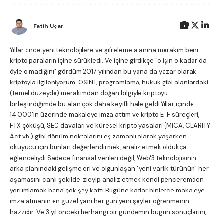
Fatih Uçar
Yıllar önce yeni teknolojilere ve şifreleme alanına merakım beni
kripto paraların içine sürükledi. Ve içine girdikçe "o işin o kadar da
öyle olmadığını" gördüm.2017 yılından bu yana da yazar olarak
kriptoyla ilgileniyorum. OSINT, programlama, hukuk gibi alanlardaki
(temel düzeyde) merakımdan doğan bilgiyle kriptoyu
birleştirdiğimde bu alan çok daha keyifli hale geldi.Yıllar içinde
14.000'in üzerinde makaleye imza attım ve kripto ETF süreçleri,
FTX çöküşü, SEC davaları ve küresel kripto yasaları (MiCA, CLARITY
Act vb.) gibi dönüm noktalarını eş zamanlı olarak yaşarken
okuyucu için bunları değerlendirmek, analiz etmek oldukça
eğlenceliydi.Sadece finansal verileri değil, Web'3 teknolojisinin
arka planındaki gelişmeleri ve olgunlaşan "yeni varlık türünün" her
aşamasını canlı şekilde izleyip analiz etmek kendi penceremden
yorumlamak bana çok şey kattı.Bugüne kadar binlerce makaleye
imza atmanın en güzel yanı her gün yeni şeyler öğrenmenin
hazzıdır. Ve 3 yıl önceki herhangi bir gündemin bugün sonuçlarını,