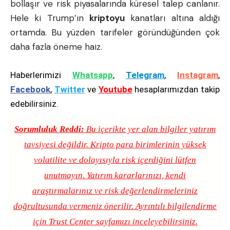
bollaşır ve risk piyasalarında küresel talep canlanır.
Hele ki Trump’ın
kriptoyu
kanatları altına aldığı
ortamda. Bu yüzden tarifeler göründüğünden çok
daha fazla öneme haiz.
Haberlerimizi
Whatsapp
,
Telegram
,
Instagram
,
Facebook
,
Twitter
ve
Youtube
hesaplarımızdan takip
edebilirsiniz.
Sorumluluk Reddi:
Bu içerikte yer alan bilgiler yatırım
tavsiyesi değildir. Kripto para birimlerinin yüksek
volatilite ve dolayısıyla risk içerdiğini lütfen
unutmayın. Yatırım kararlarınızı, kendi
araştırmalarınız ve risk değerlendirmeleriniz
doğrultusunda vermeniz önerilir. Ayrıntılı bilgilendirme
için
Trust Center
sayfamızı inceleyebilirsiniz.