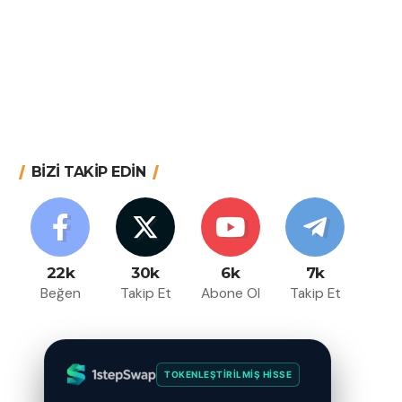
BİZİ TAKİP EDİN
22k
30k
6k
7k
Beğen
Takip Et
Abone Ol
Takip Et
TOKENLEŞTIRILMIŞ HISSE