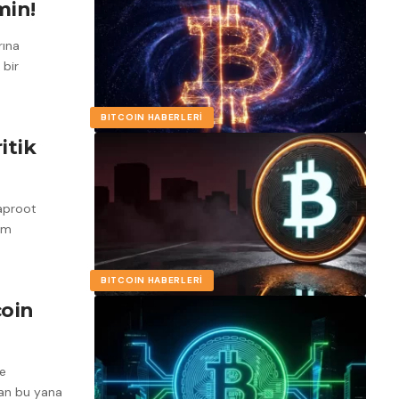
in!
rına
 bir
BITCOIN HABERLERI
itik
Taproot
um
BITCOIN HABERLERI
coin
ve
dan bu yana