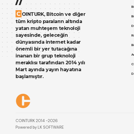
B
C
OINTURK, Bitcoin ve diğer
B
tüm kripto paraların altında
E
yatan muhteşem teknoloji
sayesinde, geleceğin
R
dünyasında internet kadar
B
önemli bir yer tutacağına
A
inanan bir grup teknoloji
meraklısı tarafından 2014 yılı
C
Mart ayında yayın hayatına
D
başlamıştır.
Çerez Politikası
Gizlilik Politikası
COINTURK 2014 -2026
Powered by
LK SOFTWARE