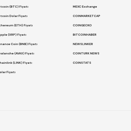
itcoin (BTC) Fiyatı
MEXC Exchange
itcoin Dolar Fiyatı
COINMARKETCAP
thereum (ETH) Fiyatı
COINGECKO
ipple (XRP) Fiyatı
BITCOINHABER
inance Coin (BNB) Fiyatı
NEWSLINKER
valanche (AVAX) Fiyatı
COINTURK NEWS
hainlink (LINK) Fiyatı
COINSTATS
olar Fiyatı