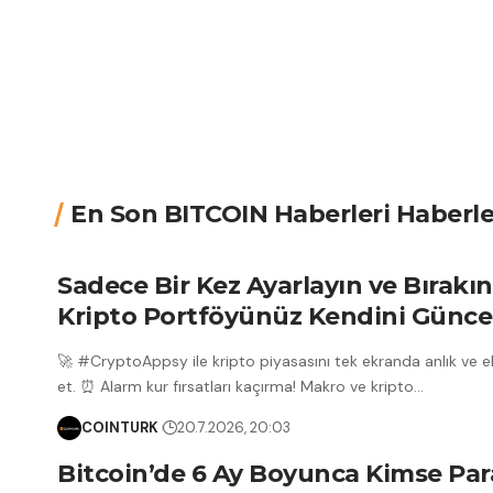
En Son BITCOIN Haberleri Haberle
Sadece Bir Kez Ayarlayın ve Bırakın
Kripto Portföyünüz Kendini Güncel
🚀 #CryptoAppsy ile kripto piyasasını tek ekranda anlık ve ek
et. ⏰ Alarm kur fırsatları kaçırma! Makro ve kripto
…
COINTURK
20.7.2026, 20:03
Bitcoin’de 6 Ay Boyunca Kimse Par