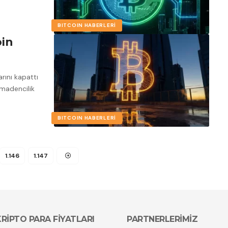
BITCOIN HABERLERI
oin
rını kapattı
 madencilik
BITCOIN HABERLERI
1.146
1.147
KRİPTO PARA FİYATLARI
PARTNERLERİMİZ