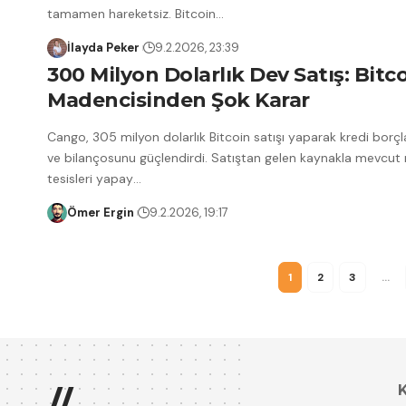
tamamen hareketsiz. Bitcoin
…
İlayda Peker
9.2.2026, 23:39
300 Milyon Dolarlık Dev Satış: Bitc
Madencisinden Şok Karar
Cango, 305 milyon dolarlık Bitcoin satışı yaparak kredi borçla
ve bilançosunu güçlendirdi. Satıştan gelen kaynakla mevcut
tesisleri yapay
…
Ömer Ergin
9.2.2026, 19:17
1
2
3
…
//