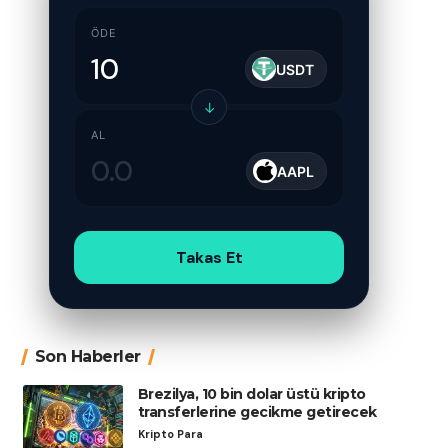
ÖDE
USDT
↓
AL
AAPL
Takas Et
Son Haberler
Brezilya, 10 bin dolar üstü kripto
transferlerine gecikme getirecek
Kripto Para