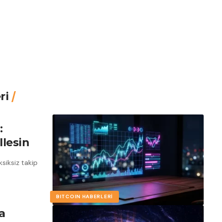
ri
:
lesin
siksiz takip
BITCOIN HABERLERI
a