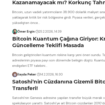
Kazanamayacak mı? Korkunç Tahm
Bitcoin, uzun vadeli yatırımcıların 38.900 dolarlık maliyet sını
yaklaşarak kritik bir risk bölgesine girdi. Piyasa verileri, gerçek
yükselişten önce
…
Ömer Ergin
25.2.2026, 14:39
Bitcoin Kuantum Çağına Giriyor: Kr
Güncelleme Teklifi Masada
Bitcoin geliştiricileri kuantum riskine karşı yeni öneri sundu. 
adreslerinin piyasa payı son dönemde belirgin düştü. Kuant
endişeleri ETF talebini
…
İlayda Peker
14.2.2026, 16:30
Satoshi’nin Cüzdanına Gizemli Bit
Transferi!
Satoshi’nin Genesis adresine yapılan transfer büyük merak 
spekülasyon yarattı. Satoshi’ye ait Bitcoin cüzdanları 2010’