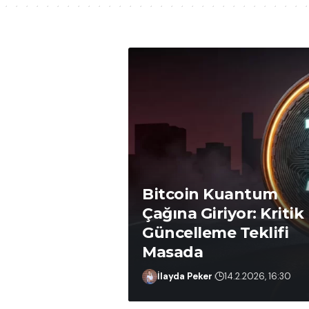
Bitcoin Kuantum
Çağına Giriyor: Kritik
Güncelleme Teklifi
Masada
Ömer Ergin
25.2.2026, 14:39
İlayda Peker
14.2.2026, 16:30