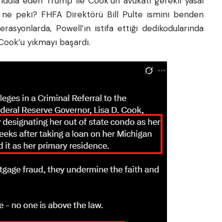
 iddia eden Trump ile Cook’un avukatı gerekli yasal
p ne peki? FHFA Direktörü Bill Pulte ismini benden
asyonlarda, Powell’ın istifa ettiği dedikodularında
Cook’u yıkmayı başardı.