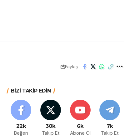
Paylaş
BİZİ TAKİP EDİN
22k
30k
6k
7k
Beğen
Takip Et
Abone Ol
Takip Et