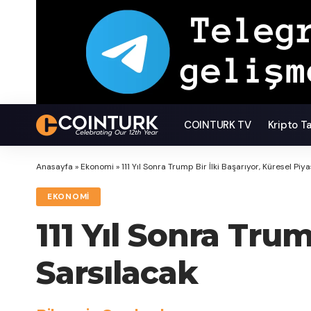
COINTURK TV
Kripto T
Anasayfa
»
Ekonomi
»
111 Yıl Sonra Trump Bir İlki Başarıyor, Küresel Piy
EKONOMI
111 Yıl Sonra Trum
Sarsılacak