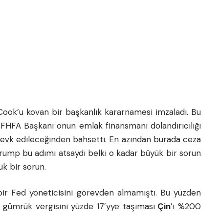
ook’u kovan bir başkanlık kararnamesi imzaladı. Bu
 FHFA Başkanı onun emlak finansmanı dolandırıcılığı
 sevk edileceğinden bahsetti. En azından burada ceza
Trump bu adımı atsaydı belki o kadar büyük bir sorun
k bir sorun.
n bir Fed yöneticisini görevden almamıştı. Bu yüzden
if gümrük vergisini yüzde 17’yye taşıması
Çin
’i %200