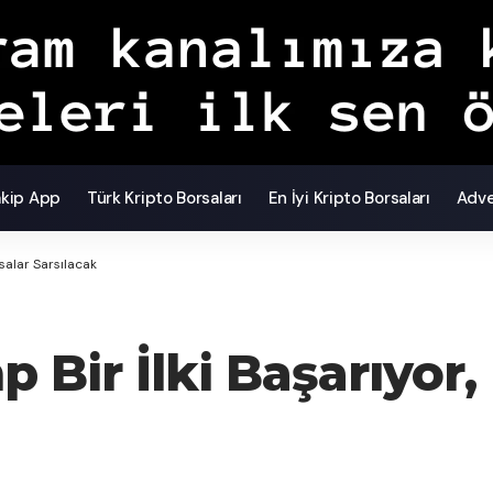
akip App
Türk Kripto Borsaları
En İyi Kripto Borsaları
Adve
asalar Sarsılacak
p Bir İlki Başarıyor,