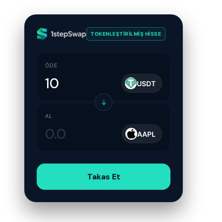
TOKENLEŞTIRILMIŞ HISSE
ÖDE
USDT
↓
AL
AAPL
Takas Et