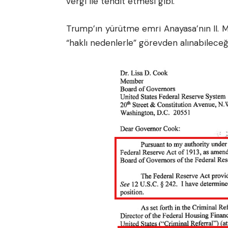
vergi ile tehdit etmesi gibi.
Trump’ın yürütme emri Anayasa’nın II. M
“haklı nedenlerle” görevden alınabileceği