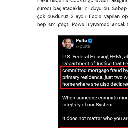
Haklı nedenle Cook’u görevden aldığını
süreci başlatacaklarını duyurdu. Sebe
çok duydunuz 2 aydır Fed’e yapılan oper
hep ismi geçti. Powell’ı yiyemedi ancak 