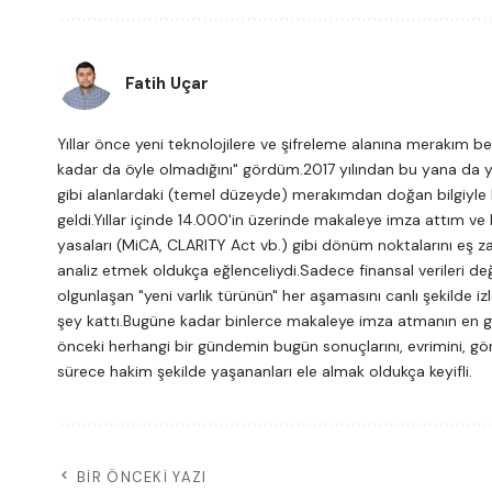
Fatih Uçar
Yıllar önce yeni teknolojilere ve şifreleme alanına merakım beni
kadar da öyle olmadığını" gördüm.2017 yılından bu yana da y
gibi alanlardaki (temel düzeyde) merakımdan doğan bilgiyle k
geldi.Yıllar içinde 14.000'in üzerinde makaleye imza attım ve 
yasaları (MiCA, CLARITY Act vb.) gibi dönüm noktalarını eş z
analiz etmek oldukça eğlenceliydi.Sadece finansal verileri değ
olgunlaşan "yeni varlık türünün" her aşamasını canlı şekild
şey kattı.Bugüne kadar binlerce makaleye imza atmanın en güz
önceki herhangi bir gündemin bugün sonuçlarını, evrimini,
sürece hakim şekilde yaşananları ele almak oldukça keyifli.
BIR ÖNCEKI YAZI