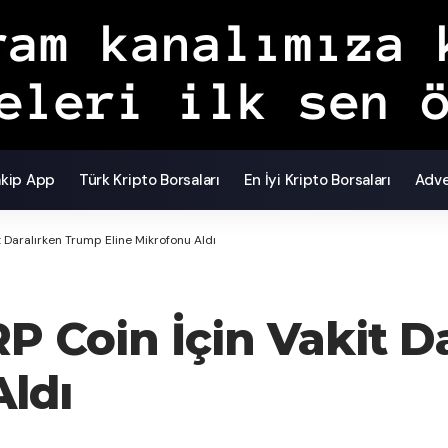
akip App
Türk Kripto Borsaları
En İyi Kripto Borsaları
Adve
t Daralırken Trump Eline Mikrofonu Aldı
RP Coin İçin Vakit 
Aldı