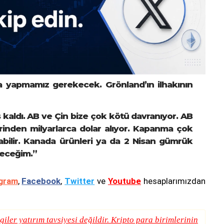
 yapmamız gerekecek. Grönland’ın ilhakının
s kaldı. AB ve Çin bize çok kötü davranıyor. AB
rinden milyarlarca dolar alıyor. Kapanma çok
bilir. Kanada ürünleri ya da 2 Nisan gümrük
eceğim.”
gram
,
Facebook
,
Twitter
ve
Youtube
hesaplarımızdan
giler yatırım tavsiyesi değildir. Kripto para birimlerinin