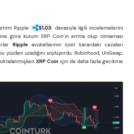
netimi Ripple
$
1.03
davasıyla ilgili incelemelerini
erine göre kurum XRP Coin’in emtia olup olmaması
orlar
Ripple
avukatlarının özet karardaki cezaları
 bu yüzden uzadığını söylüyordu. Robinhood, UniSwap,
 noktalanmışken
XRP Coin
için de daha fazla gecikme