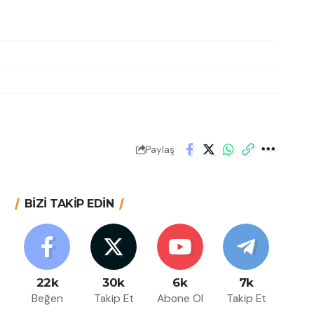
Paylaş
BİZİ TAKİP EDİN
22k
30k
6k
7k
Beğen
Takip Et
Abone Ol
Takip Et