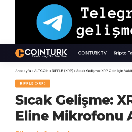
COINTURK TV
Kripto T
Anasayfa
»
ALTCOIN
»
RIPPLE (XRP)
»
Sıcak Gelişme: XRP Coin İçin Vaki
RIPPLE (XRP)
Sıcak Gelişme: X
Eline Mikrofonu 