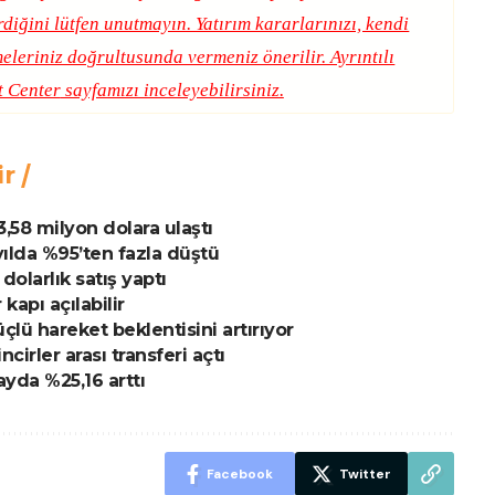
erdiğini lütfen unutmayın. Yatırım kararlarınızı, kendi
eleriniz doğrultusunda vermeniz önerilir. Ayrıntılı
t Center
sayfamızı inceleyebilirsiniz.
ir
 3,58 milyon dolara ulaştı
 yılda %95’ten fazla düştü
dolarlık satış yaptı
kapı açılabilir
çlü hareket beklentisini artırıyor
cirler arası transferi açtı
ayda %25,16 arttı
Facebook
Twitter