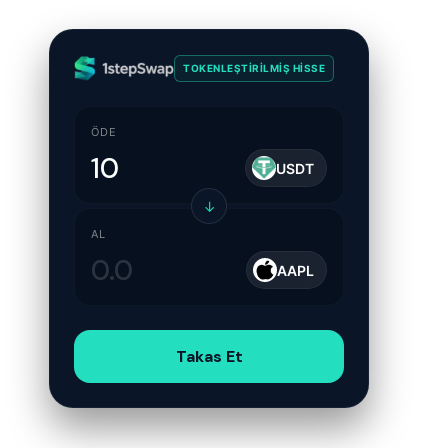
TOKENLEŞTIRILMIŞ HISSE
ÖDE
USDT
↓
AL
AAPL
Takas Et