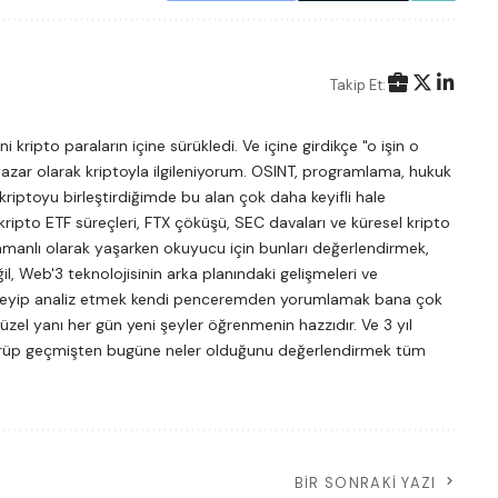
Takip Et:
 kripto paraların içine sürükledi. Ve içine girdikçe "o işin o
azar olarak kriptoyla ilgileniyorum. OSINT, programlama, hukuk
riptoyu birleştirdiğimde bu alan çok daha keyifli hale
kripto ETF süreçleri, FTX çöküşü, SEC davaları ve küresel kripto
amanlı olarak yaşarken okuyucu için bunları değerlendirmek,
il, Web'3 teknolojisinin arka planındaki gelişmeleri ve
e izleyip analiz etmek kendi penceremden yorumlamak bana çok
el yanı her gün yeni şeyler öğrenmenin hazzıdır. Ve 3 yıl
 görüp geçmişten bugüne neler olduğunu değerlendirmek tüm
BIR SONRAKI YAZI