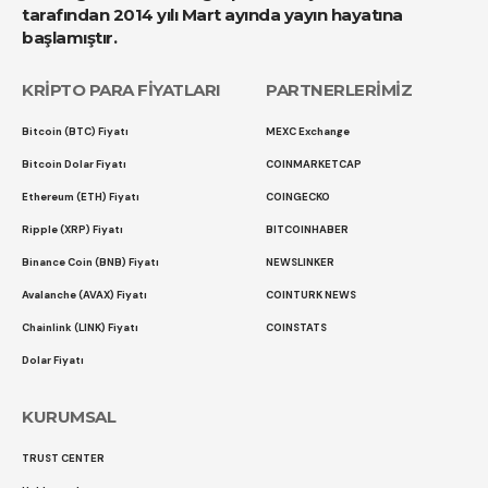
tarafından 2014 yılı Mart ayında yayın hayatına
başlamıştır.
KRİPTO PARA FİYATLARI
PARTNERLERİMİZ
Bitcoin (BTC) Fiyatı
MEXC Exchange
Bitcoin Dolar Fiyatı
COINMARKETCAP
Ethereum (ETH) Fiyatı
COINGECKO
Ripple (XRP) Fiyatı
BITCOINHABER
Binance Coin (BNB) Fiyatı
NEWSLINKER
Avalanche (AVAX) Fiyatı
COINTURK NEWS
Chainlink (LINK) Fiyatı
COINSTATS
Dolar Fiyatı
KURUMSAL
TRUST CENTER