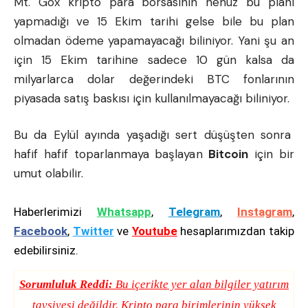
Mt. Gox kripto para borsasının
henüz bu planı
yapmadığı ve 15 Ekim tarihi gelse bile bu plan
olmadan ödeme yapamayacağı biliniyor. Yani şu an
için 15 Ekim tarihine sadece 10 gün kalsa da
milyarlarca dolar değerindeki BTC fonlarının
piyasada satış baskısı için kullanılmayacağı biliniyor.
Bu da Eylül ayında yaşadığı sert düşüşten sonra
hafif hafif toparlanmaya başlayan
Bitcoin
için bir
umut olabilir.
Haberlerimizi
Whatsapp
,
Telegram
,
Instagram
,
Facebook
,
Twitter
ve
Youtube
hesaplarımızdan takip
edebilirsiniz.
Sorumluluk Reddi:
Bu içerikte yer alan bilgiler yatırım
tavsiyesi değildir. Kripto para birimlerinin yüksek