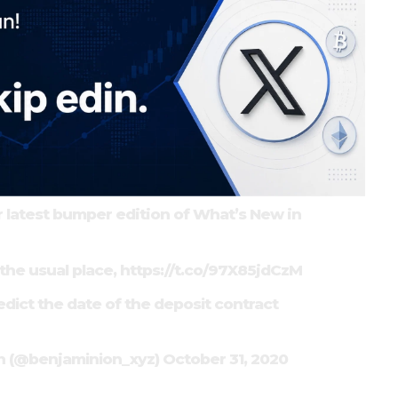
ur latest bumper edition of What’s New in
the usual place,
https://t.co/97X85jdCzM
redict the date of the deposit contract
h (@benjaminion_xyz)
October 31, 2020