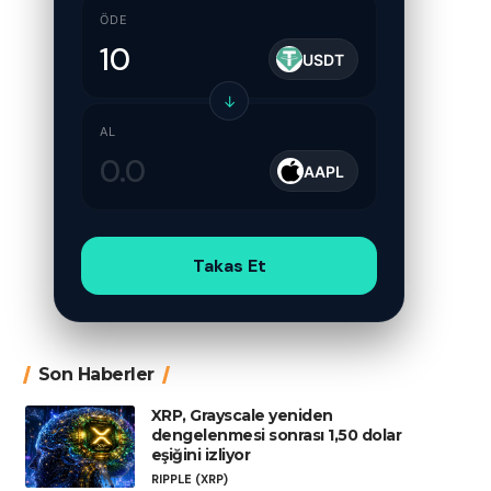
ÖDE
USDT
↓
AL
AAPL
Takas Et
Son Haberler
XRP, Grayscale yeniden
dengelenmesi sonrası 1,50 dolar
eşiğini izliyor
RIPPLE (XRP)