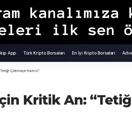
akip App
Türk Kripto Borsaları
En İyi Kripto Borsaları
Adve
 “Tetiği Çekmeye Hazırız”
çin Kritik An: “Tet