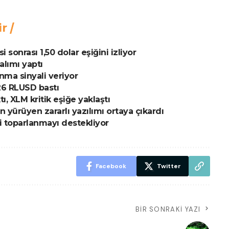
ir
onrası 1,50 dolar eşiğini izliyor
alımı yaptı
nma sinyali veriyor
26 RLUSD bastı
tı, XLM kritik eşiğe yaklaştı
 yürüyen zararlı yazılımı ortaya çıkardı
i toparlanmayı destekliyor
Facebook
Twitter
BIR SONRAKI YAZI