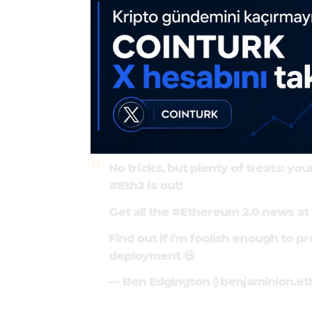
No tricks, but plenty of treats: yo
#Eth2
is out!
Get all the
#Ethereum
2.0 news at 
Find out if I’m foolish enough to p
deployment 😆
— Ben Edgington ⟠ benjaminion.et