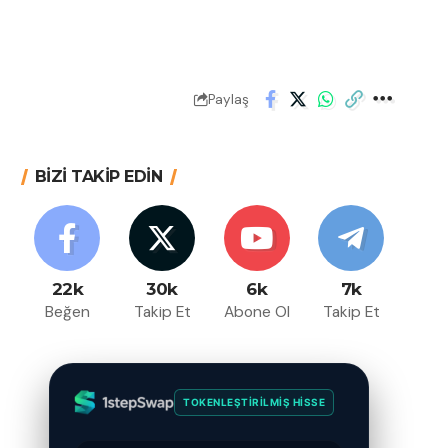
Paylaş
BİZİ TAKİP EDİN
22k
30k
6k
7k
Beğen
Takip Et
Abone Ol
Takip Et
TOKENLEŞTIRILMIŞ HISSE