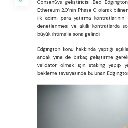
ConsenSys geliştiricisi Bed Edgington
Ethereum 2.0’nin Phase 0 olarak bilinen i
ilk adımı para yatırma kontratlarının a
denetlenmesi ve akıllı kontratlarda s
büyük ihtimalle sona gelindi.
Edgington konu hakkında yaptığı açıkl
ancak yine de birkaç geliştirme gerek
validator olmak için staking yapıp 
bekleme tavsiyesinde bulunan Edgington,