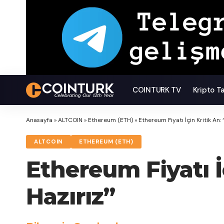
COINTURK TV
Kripto T
Anasayfa
»
ALTCOIN
»
Ethereum (ETH)
»
Ethereum Fiyatı İçin Kritik An:
ALTCOIN
ETHEREUM (ETH)
Ethereum Fiyatı İ
Hazırız”