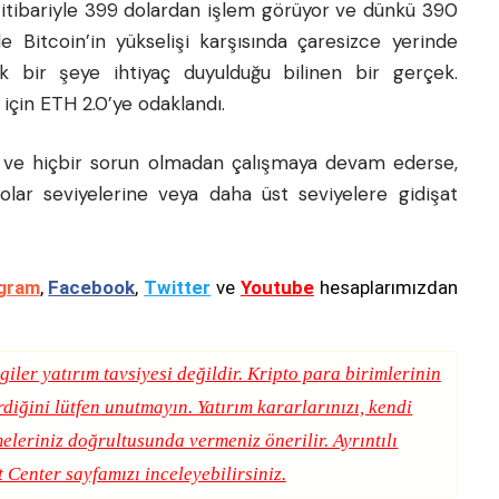
 itibariyle 399 dolardan işlem görüyor ve dünkü 390
e Bitcoin’in yükselişi karşısında çaresizce yerinde
k bir şeye ihtiyaç duyulduğu bilinen bir gerçek.
 için ETH 2.0’ye odaklandı.
ır ve hiçbir sorun olmadan çalışmaya devam ederse,
ar seviyelerine veya daha üst seviyelere gidişat
gram
,
Facebook
,
Twitter
ve
Youtube
hesaplarımızdan
giler yatırım tavsiyesi değildir. Kripto para birimlerinin
erdiğini lütfen unutmayın. Yatırım kararlarınızı, kendi
eleriniz doğrultusunda vermeniz önerilir. Ayrıntılı
t Center
sayfamızı inceleyebilirsiniz.