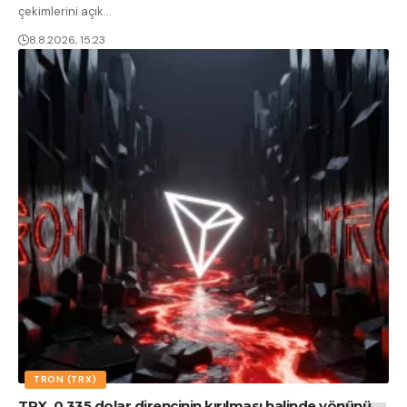
çekimlerini açık
…
8.8.2026, 15:23
TRON (TRX)
TRX, 0.335 dolar direncinin kırılması halinde yönünü