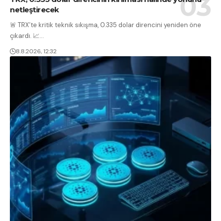
netleştirecek
🚨 TRX’te kritik teknik sıkışma, 0.335 dolar direncini yeniden öne
çıkardı. 📈
…
8.8.2026, 12:32