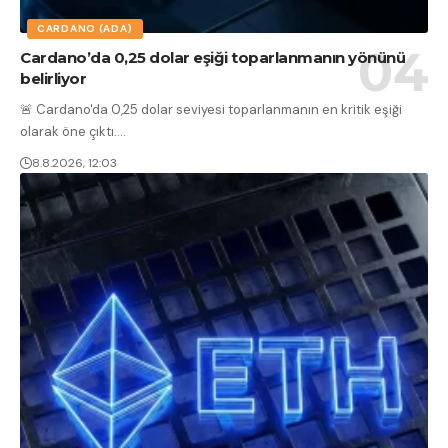
CARDANO (ADA)
Cardano’da 0,25 dolar eşiği toparlanmanın yönünü
belirliyor
🚨 Cardano'da 0,25 dolar seviyesi toparlanmanın en kritik eşiği
olarak öne çıktı.
…
8.8.2026, 12:03