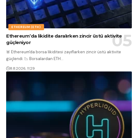
ETHEREUM (ETH)
Ethereum’da likidite daralırken zincir üstü aktivite
güçleniyor
🚨 Ethereum'da borsa likiditesi zayıflarken zincir üstü aktivite
güçlendi. 📉 Borsalardan ETH
…
8.8.2026, 11:29