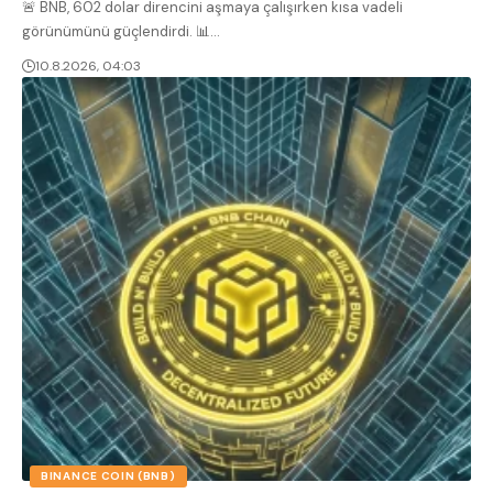
🚨 BNB, 602 dolar direncini aşmaya çalışırken kısa vadeli
görünümünü güçlendirdi. 📊
…
10.8.2026, 04:03
BINANCE COIN (BNB)