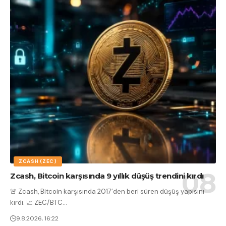
ZCASH (ZEC)
Zcash, Bitcoin karşısında 9 yıllık düşüş trendini kırdı
🚨 Zcash, Bitcoin karşısında 2017’den beri süren düşüş yapısını
kırdı. 📈 ZEC/BTC
…
9.8.2026, 16:22