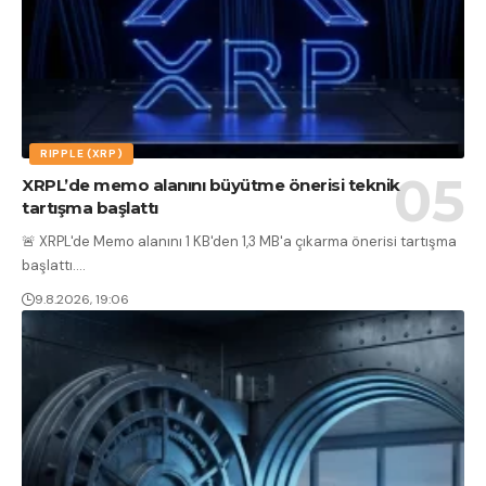
RIPPLE (XRP)
XRPL’de memo alanını büyütme önerisi teknik
tartışma başlattı
🚨 XRPL'de Memo alanını 1 KB'den 1,3 MB'a çıkarma önerisi tartışma
başlattı.
…
9.8.2026, 19:06