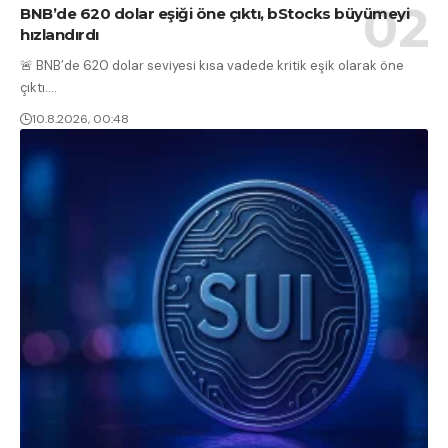
BNB’de 620 dolar eşiği öne çıktı, bStocks büyümeyi
hızlandırdı
🚨 BNB’de 620 dolar seviyesi kısa vadede kritik eşik olarak öne
çıktı.
…
10.8.2026, 00:48