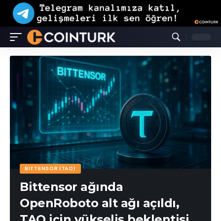
BITTENSOR (TAO)
Bittensor ağında
OpenRoboto alt ağı açıldı,
TAO için yükseliş beklentisi